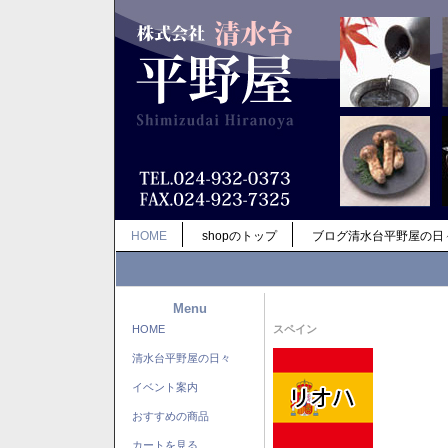
HOME
shopのトップ
ブログ清水台平野屋の日
Menu
HOME
スペイン
清水台平野屋の日々
イベント案内
おすすめの商品
カートを見る