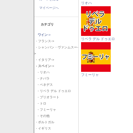
リオハ
マイページへ
カテゴリ
ワイン
->
リベラ デル ドゥエロ
- フランス->
- シャンパン・ヴァンムスー-
>
- イタリア->
- スペイン
->
- リオハ
フミーリャ
- ナバラ
- ペネデス
- リベラ デル ドゥエロ
- プリオラート
- トロ
- フミーリャ
- その他
- ポルトガル
- イギリス