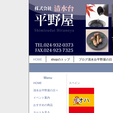
HOME
shopのトップ
ブログ清水台平野屋の日
Menu
HOME
スペイン
清水台平野屋の日々
イベント案内
おすすめの商品
カートを見る