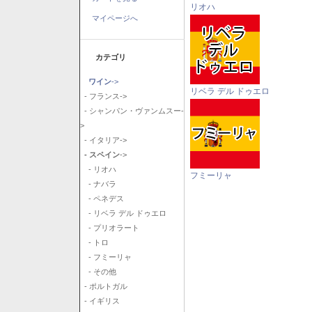
リオハ
マイページへ
カテゴリ
ワイン
->
リベラ デル ドゥエロ
- フランス->
- シャンパン・ヴァンムスー-
>
- イタリア->
- スペイン
->
- リオハ
フミーリャ
- ナバラ
- ペネデス
- リベラ デル ドゥエロ
- プリオラート
- トロ
- フミーリャ
- その他
- ポルトガル
- イギリス