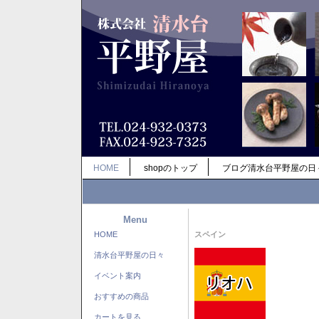
HOME
shopのトップ
ブログ清水台平野屋の日
Menu
HOME
スペイン
清水台平野屋の日々
イベント案内
おすすめの商品
カートを見る