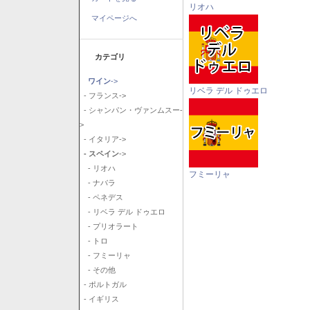
リオハ
マイページへ
カテゴリ
ワイン
->
リベラ デル ドゥエロ
- フランス->
- シャンパン・ヴァンムスー-
>
- イタリア->
- スペイン
->
- リオハ
フミーリャ
- ナバラ
- ペネデス
- リベラ デル ドゥエロ
- プリオラート
- トロ
- フミーリャ
- その他
- ポルトガル
- イギリス