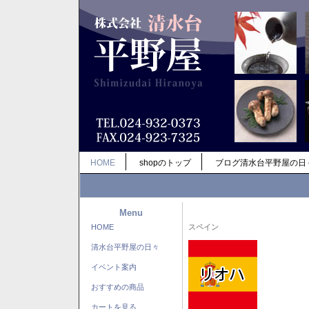
HOME
shopのトップ
ブログ清水台平野屋の日
Menu
HOME
スペイン
清水台平野屋の日々
イベント案内
おすすめの商品
カートを見る