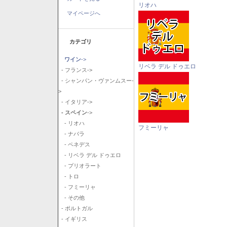
リオハ
マイページへ
カテゴリ
ワイン
->
リベラ デル ドゥエロ
- フランス->
- シャンパン・ヴァンムスー-
>
- イタリア->
- スペイン
->
- リオハ
フミーリャ
- ナバラ
- ペネデス
- リベラ デル ドゥエロ
- プリオラート
- トロ
- フミーリャ
- その他
- ポルトガル
- イギリス