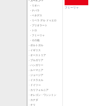
- スペイン
->
- リオハ
フミーリャ
- ナバラ
- ペネデス
- リベラ デル ドゥエロ
- プリオラート
- トロ
- フミーリャ
- その他
- ポルトガル
- イギリス
- オーストリア
- ブルガリア
- ハンガリー
- ルーマニア
- ジョージア
- イスラエル
- ドイツ->
- カリフォルニア
- オレゴン・ワシントン
- カナダ
- チリ