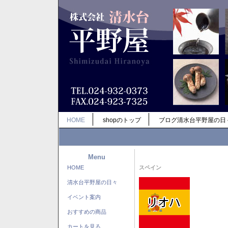
HOME
shopのトップ
ブログ清水台平野屋の日
Menu
HOME
スペイン
清水台平野屋の日々
イベント案内
おすすめの商品
カートを見る