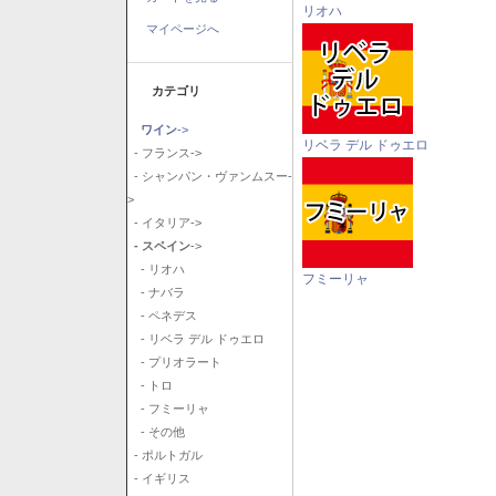
リオハ
マイページへ
カテゴリ
ワイン
->
リベラ デル ドゥエロ
- フランス->
- シャンパン・ヴァンムスー-
>
- イタリア->
- スペイン
->
- リオハ
フミーリャ
- ナバラ
- ペネデス
- リベラ デル ドゥエロ
- プリオラート
- トロ
- フミーリャ
- その他
- ポルトガル
- イギリス