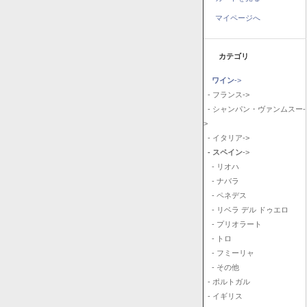
マイページへ
カテゴリ
ワイン
->
- フランス->
- シャンパン・ヴァンムスー-
>
- イタリア->
- スペイン
->
- リオハ
- ナバラ
- ペネデス
- リベラ デル ドゥエロ
- プリオラート
- トロ
- フミーリャ
- その他
- ポルトガル
- イギリス