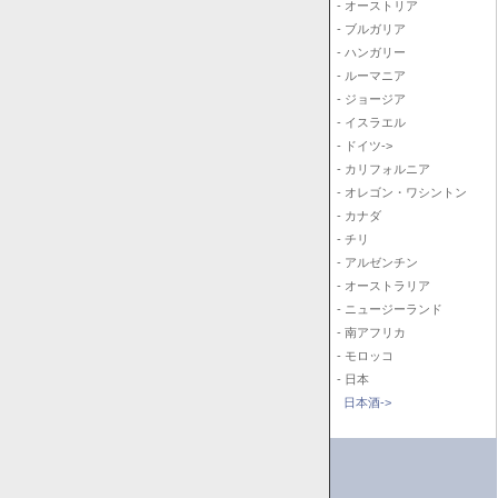
- オーストリア
- ブルガリア
- ハンガリー
- ルーマニア
- ジョージア
- イスラエル
- ドイツ->
- カリフォルニア
- オレゴン・ワシントン
- カナダ
- チリ
- アルゼンチン
- オーストラリア
- ニュージーランド
- 南アフリカ
- モロッコ
- 日本
日本酒->