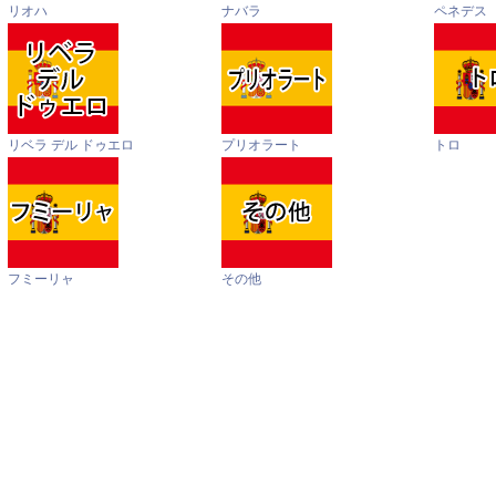
リオハ
ナバラ
ペネデス
リベラ デル ドゥエロ
プリオラート
トロ
フミーリャ
その他