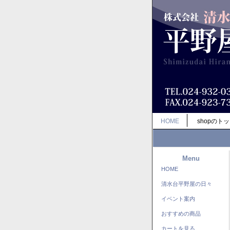
HOME
shopのト
Menu
HOME
清水台平野屋の日々
イベント案内
おすすめの商品
カートを見る