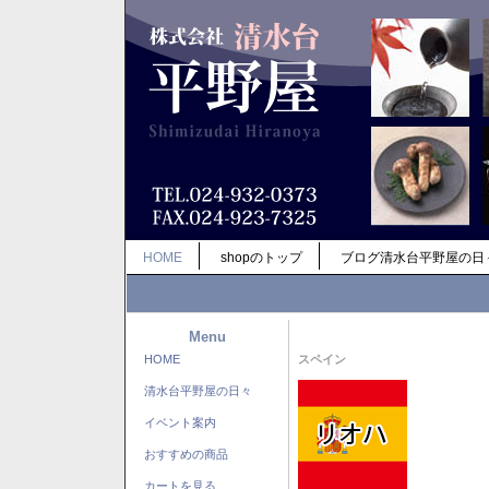
HOME
shopのトップ
ブログ清水台平野屋の日
Menu
HOME
スペイン
清水台平野屋の日々
イベント案内
おすすめの商品
カートを見る