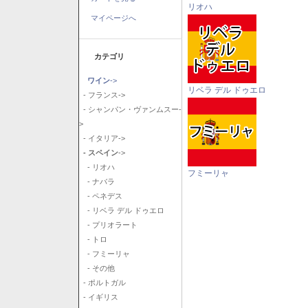
リオハ
マイページへ
カテゴリ
ワイン
->
リベラ デル ドゥエロ
- フランス->
- シャンパン・ヴァンムスー-
>
- イタリア->
- スペイン
->
- リオハ
フミーリャ
- ナバラ
- ペネデス
- リベラ デル ドゥエロ
- プリオラート
- トロ
- フミーリャ
- その他
- ポルトガル
- イギリス