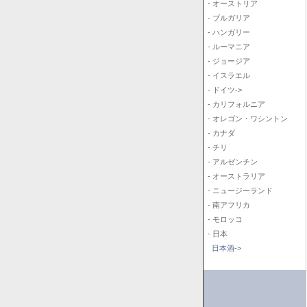
- オーストリア
- ブルガリア
- ハンガリー
- ルーマニア
- ジョージア
- イスラエル
- ドイツ->
- カリフォルニア
- オレゴン・ワシントン
- カナダ
- チリ
- アルゼンチン
- オーストラリア
- ニュージーランド
- 南アフリカ
- モロッコ
- 日本
日本酒->