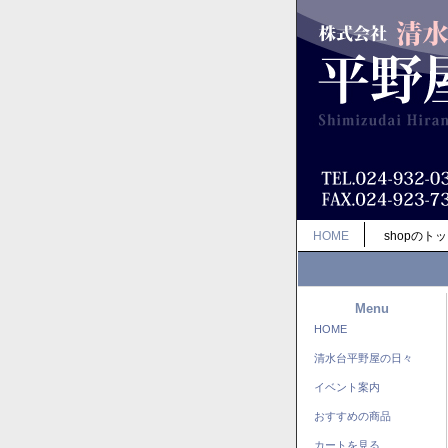
HOME
shopのト
Menu
HOME
清水台平野屋の日々
イベント案内
おすすめの商品
カートを見る