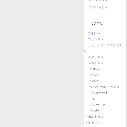
マイページへ
カテゴリ
ワイン
->
- フランス->
- シャンパン・ヴァンムスー-
>
- イタリア->
- スペイン
->
- リオハ
- ナバラ
- ペネデス
- リベラ デル ドゥエロ
- プリオラート
- トロ
- フミーリャ
- その他
- ポルトガル
- イギリス