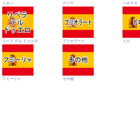
リオハ
ナバラ
ペネデス
リベラ デル ドゥエロ
プリオラート
トロ
フミーリャ
その他