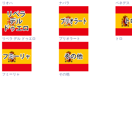
リオハ
ナバラ
ペネデス
リベラ デル ドゥエロ
プリオラート
トロ
フミーリャ
その他