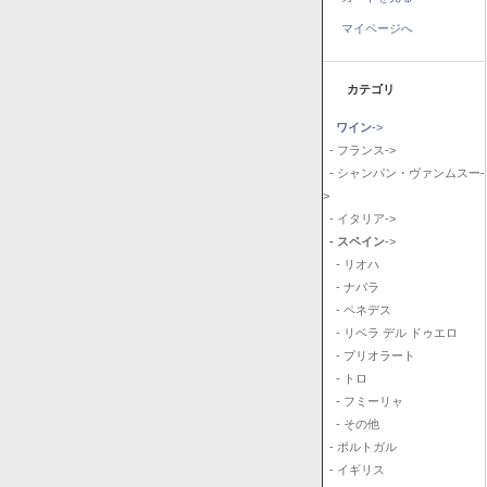
マイページへ
カテゴリ
ワイン
->
- フランス->
- シャンパン・ヴァンムスー-
>
- イタリア->
- スペイン
->
- リオハ
- ナバラ
- ペネデス
- リベラ デル ドゥエロ
- プリオラート
- トロ
- フミーリャ
- その他
- ポルトガル
- イギリス