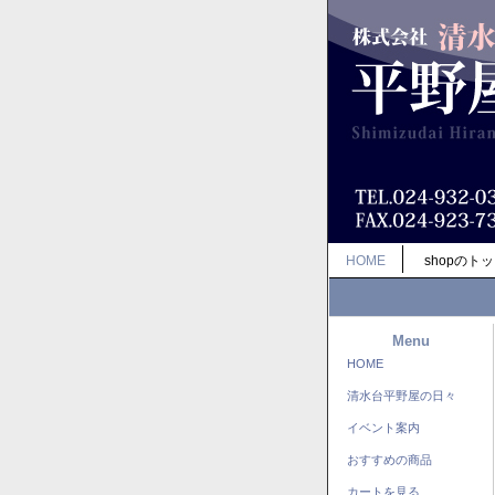
HOME
shopのト
Menu
HOME
清水台平野屋の日々
イベント案内
おすすめの商品
カートを見る