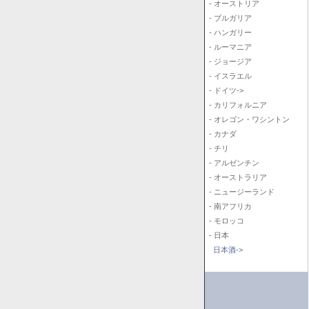
- オーストリア
- ブルガリア
- ハンガリー
- ルーマニア
- ジョージア
- イスラエル
- ドイツ->
- カリフォルニア
- オレゴン・ワシントン
- カナダ
- チリ
- アルゼンチン
- オーストラリア
- ニュージーランド
- 南アフリカ
- モロッコ
- 日本
日本酒->