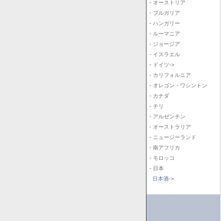
- オーストリア
- ブルガリア
- ハンガリー
- ルーマニア
- ジョージア
- イスラエル
- ドイツ->
- カリフォルニア
- オレゴン・ワシントン
- カナダ
- チリ
- アルゼンチン
- オーストラリア
- ニュージーランド
- 南アフリカ
- モロッコ
- 日本
日本酒->