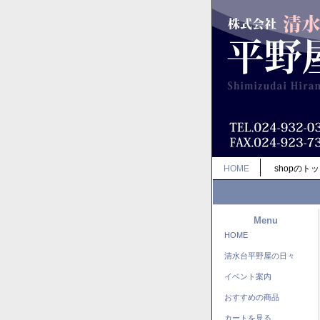
HOME
shopのト
Menu
HOME
清水台平野屋の日々
イベント案内
おすすめの商品
カートを見る