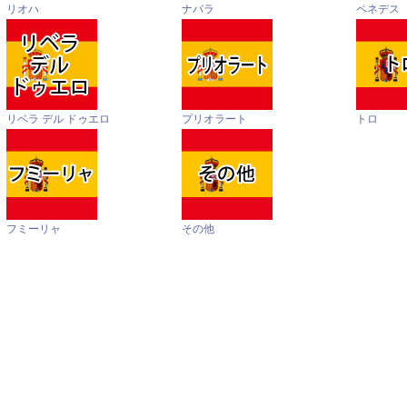
リオハ
ナバラ
ペネデス
リベラ デル ドゥエロ
プリオラート
トロ
フミーリャ
その他