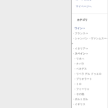
マイページへ
カテゴリ
ワイン
->
- フランス->
- シャンパン・ヴァンムスー-
>
- イタリア->
- スペイン
->
- リオハ
- ナバラ
- ペネデス
- リベラ デル ドゥエロ
- プリオラート
- トロ
- フミーリャ
- その他
- ポルトガル
- イギリス