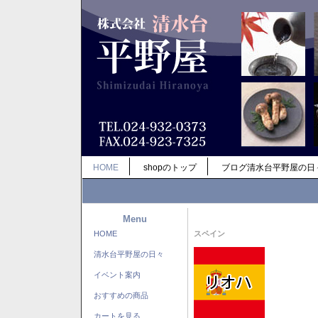
HOME
shopのトップ
ブログ清水台平野屋の日
Menu
HOME
スペイン
清水台平野屋の日々
イベント案内
おすすめの商品
カートを見る