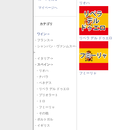
リオハ
マイページへ
カテゴリ
ワイン
->
リベラ デル ドゥエロ
- フランス->
- シャンパン・ヴァンムスー-
>
- イタリア->
- スペイン
->
- リオハ
フミーリャ
- ナバラ
- ペネデス
- リベラ デル ドゥエロ
- プリオラート
- トロ
- フミーリャ
- その他
- ポルトガル
- イギリス