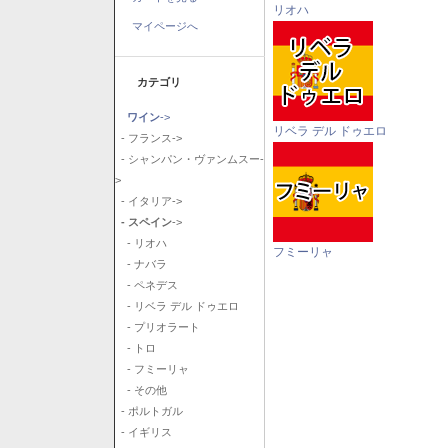
リオハ
マイページへ
カテゴリ
ワイン
->
リベラ デル ドゥエロ
- フランス->
- シャンパン・ヴァンムスー-
>
- イタリア->
- スペイン
->
- リオハ
フミーリャ
- ナバラ
- ペネデス
- リベラ デル ドゥエロ
- プリオラート
- トロ
- フミーリャ
- その他
- ポルトガル
- イギリス