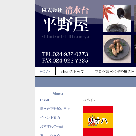
HOME
shopのトップ
ブログ清水台平野屋の日
Menu
HOME
スペイン
清水台平野屋の日々
イベント案内
おすすめの商品
カートを見る