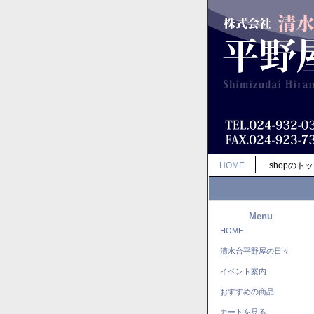
HOME
shopのト
Menu
HOME
清水台平野屋の日々
イベント案内
おすすめの商品
カートを見る