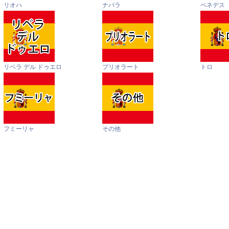
リオハ
ナバラ
ペネデス
リベラ デル ドゥエロ
プリオラート
トロ
フミーリャ
その他