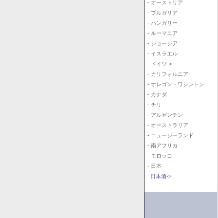
- オーストリア
- ブルガリア
- ハンガリー
- ルーマニア
- ジョージア
- イスラエル
- ドイツ->
- カリフォルニア
- オレゴン・ワシントン
- カナダ
- チリ
- アルゼンチン
- オーストラリア
- ニュージーランド
- 南アフリカ
- モロッコ
- 日本
日本酒->