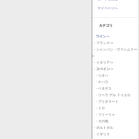
マイページへ
カテゴリ
ワイン
->
- フランス->
- シャンパン・ヴァンムスー-
>
- イタリア->
- スペイン
->
- リオハ
- ナバラ
- ペネデス
- リベラ デル ドゥエロ
- プリオラート
- トロ
- フミーリャ
- その他
- ポルトガル
- イギリス