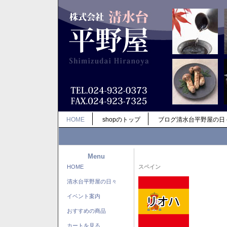
HOME
shopのトップ
ブログ清水台平野屋の日
Menu
HOME
スペイン
清水台平野屋の日々
イベント案内
おすすめの商品
カートを見る