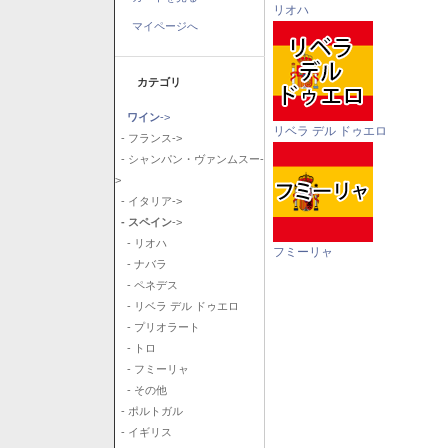
リオハ
マイページへ
カテゴリ
ワイン
->
リベラ デル ドゥエロ
- フランス->
- シャンパン・ヴァンムスー-
>
- イタリア->
- スペイン
->
- リオハ
フミーリャ
- ナバラ
- ペネデス
- リベラ デル ドゥエロ
- プリオラート
- トロ
- フミーリャ
- その他
- ポルトガル
- イギリス