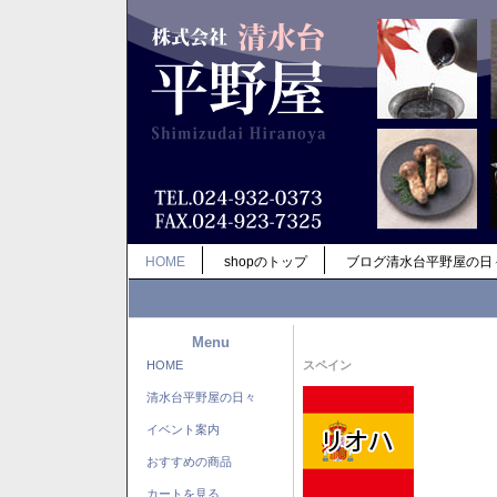
HOME
shopのトップ
ブログ清水台平野屋の日
Menu
HOME
スペイン
清水台平野屋の日々
イベント案内
おすすめの商品
カートを見る