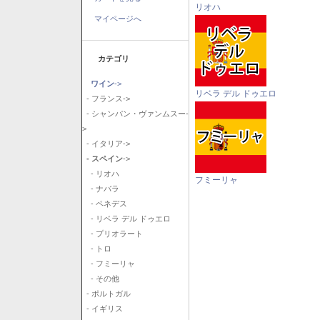
リオハ
マイページへ
カテゴリ
ワイン
->
リベラ デル ドゥエロ
- フランス->
- シャンパン・ヴァンムスー-
>
- イタリア->
- スペイン
->
- リオハ
フミーリャ
- ナバラ
- ペネデス
- リベラ デル ドゥエロ
- プリオラート
- トロ
- フミーリャ
- その他
- ポルトガル
- イギリス