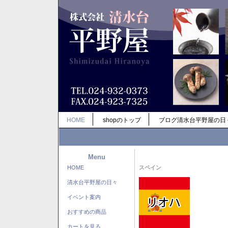
HOME
shopのトップ
ブログ清水台平野屋の日
Menu
HOME
スペイン
清水台平野屋の日々
イベント案内
おすすめの商品
カートを見る