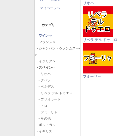
リオハ
マイページへ
カテゴリ
ワイン
->
リベラ デル ドゥエロ
- フランス->
- シャンパン・ヴァンムスー-
>
- イタリア->
- スペイン
->
- リオハ
フミーリャ
- ナバラ
- ペネデス
- リベラ デル ドゥエロ
- プリオラート
- トロ
- フミーリャ
- その他
- ポルトガル
- イギリス