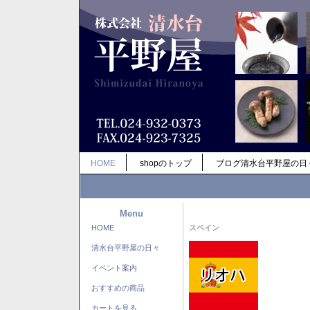
HOME
shopのトップ
ブログ清水台平野屋の日
Menu
HOME
スペイン
清水台平野屋の日々
イベント案内
おすすめの商品
カートを見る