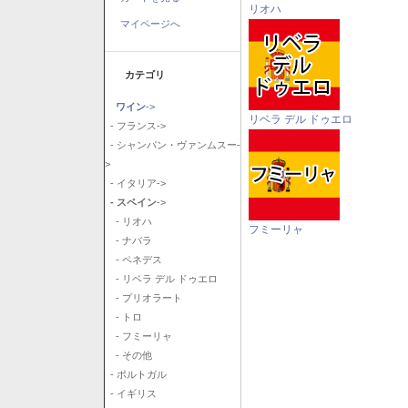
リオハ
マイページへ
カテゴリ
ワイン
->
リベラ デル ドゥエロ
- フランス->
- シャンパン・ヴァンムスー-
>
- イタリア->
- スペイン
->
- リオハ
フミーリャ
- ナバラ
- ペネデス
- リベラ デル ドゥエロ
- プリオラート
- トロ
- フミーリャ
- その他
- ポルトガル
- イギリス