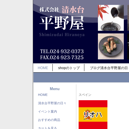
HOME
shopのトップ
ブログ清水台平野屋の日
Menu
HOME
スペイン
清水台平野屋の日々
イベント案内
おすすめの商品
カートを見る