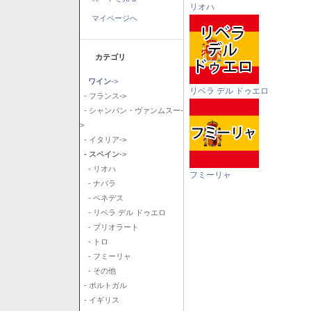
リオハ
マイページへ
カテゴリ
ワイン
->
リベラ デル ドゥエロ
- フランス->
- シャンパン・ヴァンムスー-
>
- イタリア->
- スペイン
->
- リオハ
フミーリャ
- ナバラ
- ペネデス
- リベラ デル ドゥエロ
- プリオラート
- トロ
- フミーリャ
- その他
- ポルトガル
- イギリス