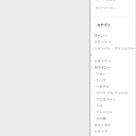
マイページへ
カテゴリ
ワイン
->
- フランス->
- シャンパン・ヴァンムスー-
>
- イタリア->
- スペイン
->
- リオハ
- ナバラ
- ペネデス
- リベラ デル ドゥエロ
- プリオラート
- トロ
- フミーリャ
- その他
- ポルトガル
- イギリス