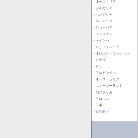
- オーストリア
- ブルガリア
- ハンガリー
- ルーマニア
- ジョージア
- イスラエル
- ドイツ->
- カリフォルニア
- オレゴン・ワシントン
- カナダ
- チリ
- アルゼンチン
- オーストラリア
- ニュージーランド
- 南アフリカ
- モロッコ
- 日本
日本酒->