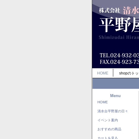
HOME
shopのト
Menu
HOME
清水台平野屋の日々
イベント案内
おすすめの商品
カートを見る