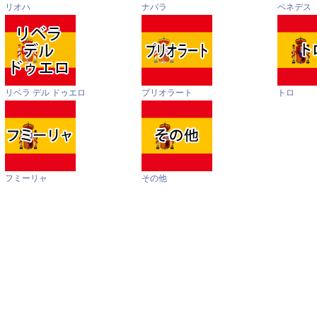
リオハ
ナバラ
ペネデス
リベラ デル ドゥエロ
プリオラート
トロ
フミーリャ
その他