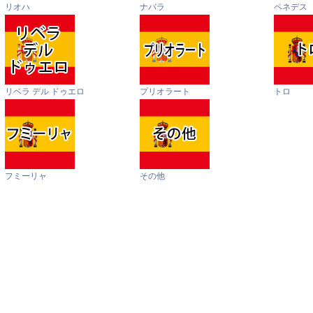
リオハ
ナバラ
ペネデス
リベラ デル ドゥエロ
プリオラート
トロ
フミーリャ
その他