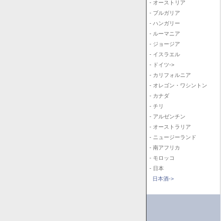
- オーストリア
- ブルガリア
- ハンガリー
- ルーマニア
- ジョージア
- イスラエル
- ドイツ->
- カリフォルニア
- オレゴン・ワシントン
- カナダ
- チリ
- アルゼンチン
- オーストラリア
- ニュージーランド
- 南アフリカ
- モロッコ
- 日本
日本酒->