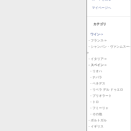
マイページへ
カテゴリ
ワイン
->
- フランス->
- シャンパン・ヴァンムスー-
>
- イタリア->
- スペイン
->
- リオハ
- ナバラ
- ペネデス
- リベラ デル ドゥエロ
- プリオラート
- トロ
- フミーリャ
- その他
- ポルトガル
- イギリス