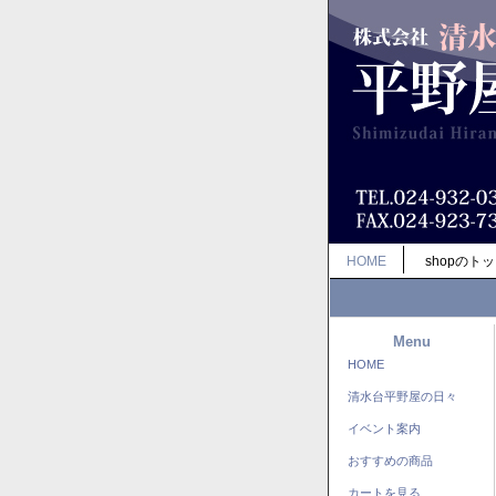
HOME
shopのト
Menu
HOME
清水台平野屋の日々
イベント案内
おすすめの商品
カートを見る