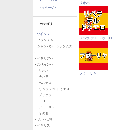
リオハ
マイページへ
カテゴリ
ワイン
->
リベラ デル ドゥエロ
- フランス->
- シャンパン・ヴァンムスー-
>
- イタリア->
- スペイン
->
- リオハ
フミーリャ
- ナバラ
- ペネデス
- リベラ デル ドゥエロ
- プリオラート
- トロ
- フミーリャ
- その他
- ポルトガル
- イギリス