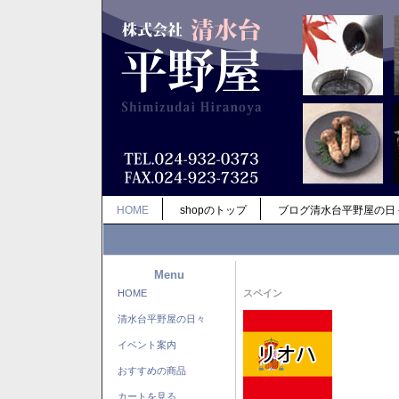
HOME
shopのトップ
ブログ清水台平野屋の日
Menu
HOME
スペイン
清水台平野屋の日々
イベント案内
おすすめの商品
カートを見る