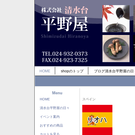
HOME
shopのトップ
ブログ清水台平野屋の日
Menu
HOME
スペイン
清水台平野屋の日々
イベント案内
おすすめの商品
カートを見る