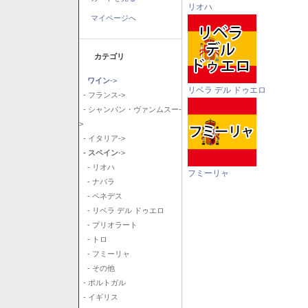
リオハ
マイページへ
カテゴリ
ワイン
->
リベラ デル ドゥエロ
- フランス->
- シャンパン・ヴァンムスー-
>
- イタリア->
- スペイン
->
- リオハ
フミーリャ
- ナバラ
- ペネデス
- リベラ デル ドゥエロ
- プリオラート
- トロ
- フミーリャ
- その他
- ポルトガル
- イギリス