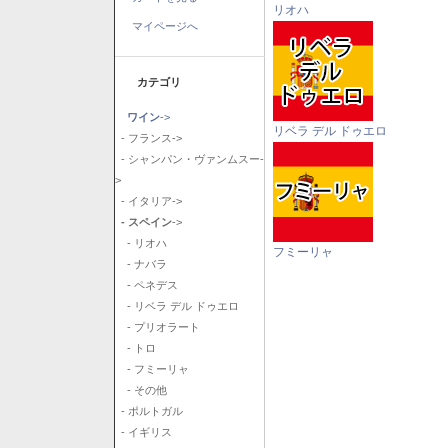
リオハ
マイページへ
カテゴリ
ワイン
->
リベラ デル ドゥエロ
- フランス->
- シャンパン・ヴァンムスー-
>
- イタリア->
- スペイン
->
- リオハ
フミーリャ
- ナバラ
- ペネデス
- リベラ デル ドゥエロ
- プリオラート
- トロ
- フミーリャ
- その他
- ポルトガル
- イギリス