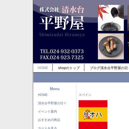
HOME
shopのトップ
ブログ清水台平野屋の日
Menu
HOME
スペイン
清水台平野屋の日々
イベント案内
おすすめの商品
カートを見る