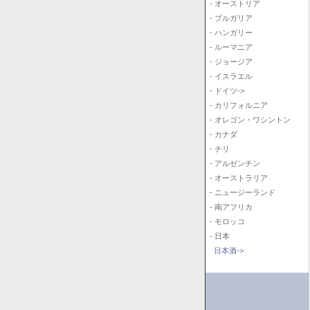
- オーストリア
- ブルガリア
- ハンガリー
- ルーマニア
- ジョージア
- イスラエル
- ドイツ->
- カリフォルニア
- オレゴン・ワシントン
- カナダ
- チリ
- アルゼンチン
- オーストラリア
- ニュージーランド
- 南アフリカ
- モロッコ
- 日本
日本酒->