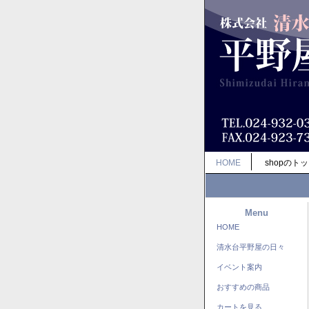
HOME
shopのト
Menu
HOME
清水台平野屋の日々
イベント案内
おすすめの商品
カートを見る