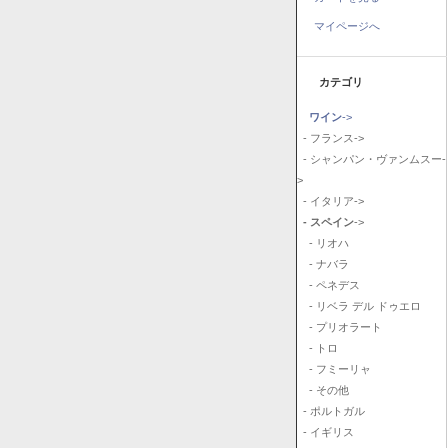
マイページへ
カテゴリ
ワイン
->
- フランス->
- シャンパン・ヴァンムスー-
>
- イタリア->
- スペイン
->
- リオハ
- ナバラ
- ペネデス
- リベラ デル ドゥエロ
- プリオラート
- トロ
- フミーリャ
- その他
- ポルトガル
- イギリス