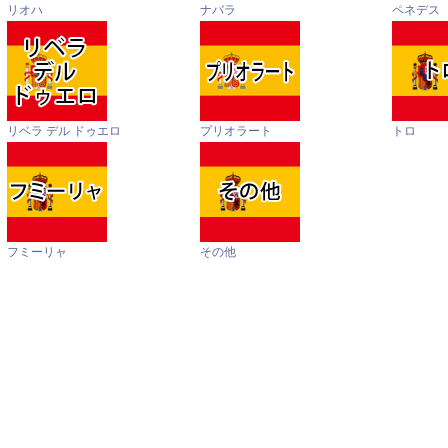
リオハ
ナバラ
ペネデス
リベラ デル ドゥエロ
プリオラート
トロ
フミーリャ
その他