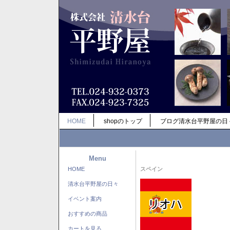
HOME
shopのトップ
ブログ清水台平野屋の日
Menu
HOME
スペイン
清水台平野屋の日々
イベント案内
おすすめの商品
カートを見る