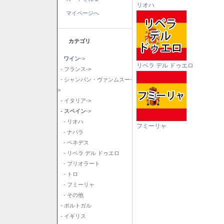
リオハ
マイページへ
カテゴリ
ワイン
->
リベラ デル ドゥエロ
- フランス->
- シャンパン・ヴァンムスー-
>
- イタリア->
- スペイン
->
- リオハ
フミーリャ
- ナバラ
- ペネデス
- リベラ デル ドゥエロ
- プリオラート
- トロ
- フミーリャ
- その他
- ポルトガル
- イギリス