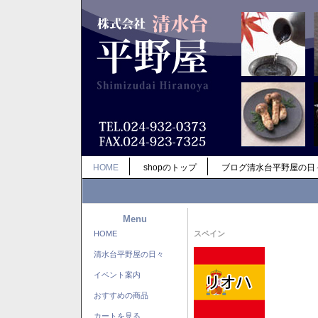
HOME
shopのトップ
ブログ清水台平野屋の日
Menu
HOME
スペイン
清水台平野屋の日々
イベント案内
おすすめの商品
カートを見る