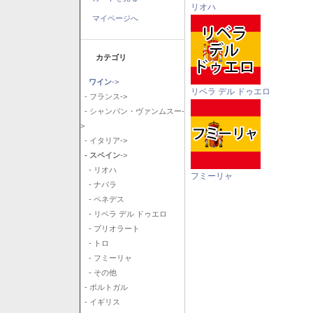
リオハ
マイページへ
カテゴリ
ワイン
->
リベラ デル ドゥエロ
- フランス->
- シャンパン・ヴァンムスー-
>
- イタリア->
- スペイン
->
- リオハ
フミーリャ
- ナバラ
- ペネデス
- リベラ デル ドゥエロ
- プリオラート
- トロ
- フミーリャ
- その他
- ポルトガル
- イギリス