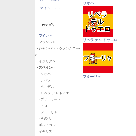
リオハ
マイページへ
カテゴリ
ワイン
->
リベラ デル ドゥエロ
- フランス->
- シャンパン・ヴァンムスー-
>
- イタリア->
- スペイン
->
- リオハ
フミーリャ
- ナバラ
- ペネデス
- リベラ デル ドゥエロ
- プリオラート
- トロ
- フミーリャ
- その他
- ポルトガル
- イギリス