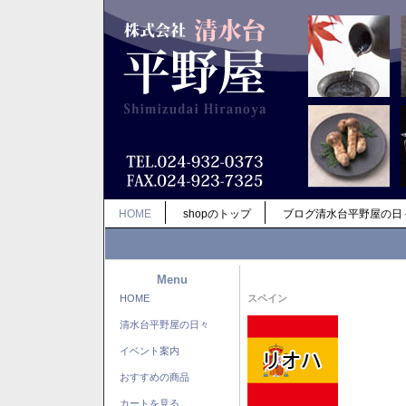
HOME
shopのトップ
ブログ清水台平野屋の日
Menu
HOME
スペイン
清水台平野屋の日々
イベント案内
おすすめの商品
カートを見る