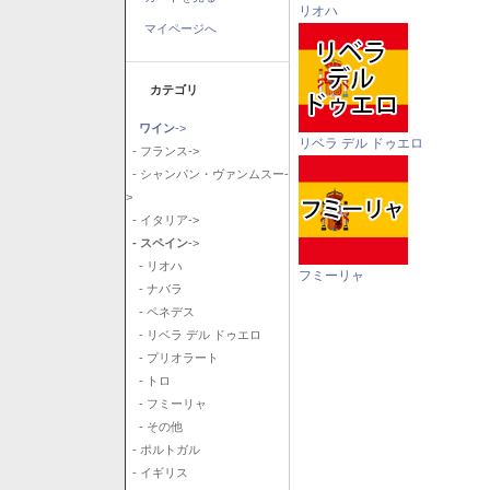
リオハ
マイページへ
カテゴリ
ワイン
->
リベラ デル ドゥエロ
- フランス->
- シャンパン・ヴァンムスー-
>
- イタリア->
- スペイン
->
- リオハ
フミーリャ
- ナバラ
- ペネデス
- リベラ デル ドゥエロ
- プリオラート
- トロ
- フミーリャ
- その他
- ポルトガル
- イギリス