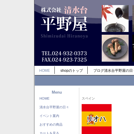
HOME
shopのトップ
ブログ清水台平野屋の日
Menu
HOME
スペイン
清水台平野屋の日々
イベント案内
おすすめの商品
カートを見る