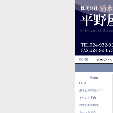
HOME
shopのト
Menu
HOME
清水台平野屋の日々
イベント案内
おすすめの商品
カートを見る