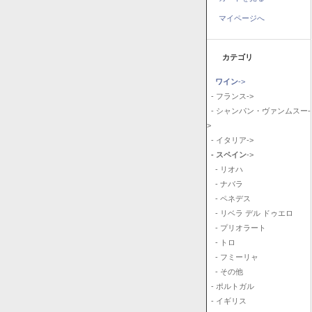
マイページへ
カテゴリ
ワイン
->
- フランス->
- シャンパン・ヴァンムスー-
>
- イタリア->
- スペイン
->
- リオハ
- ナバラ
- ペネデス
- リベラ デル ドゥエロ
- プリオラート
- トロ
- フミーリャ
- その他
- ポルトガル
- イギリス