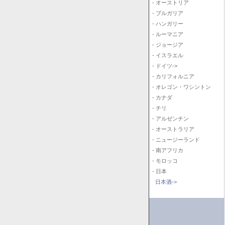
- オーストリア
- ブルガリア
- ハンガリー
- ルーマニア
- ジョージア
- イスラエル
- ドイツ->
- カリフォルニア
- オレゴン・ワシントン
- カナダ
- チリ
- アルゼンチン
- オーストラリア
- ニュージーランド
- 南アフリカ
- モロッコ
- 日本
日本酒->