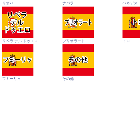
リオハ
ナバラ
ペネデス
リベラ デル ドゥエロ
プリオラート
トロ
フミーリャ
その他