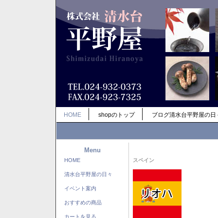
HOME
shopのトップ
ブログ清水台平野屋の日
Menu
HOME
スペイン
清水台平野屋の日々
イベント案内
おすすめの商品
カートを見る