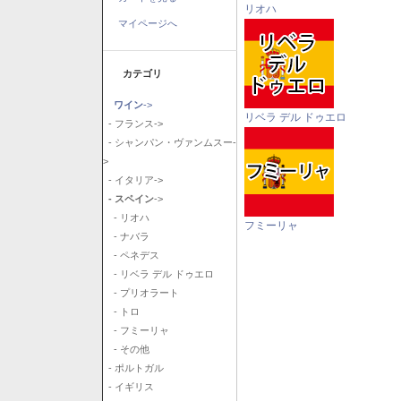
リオハ
マイページへ
カテゴリ
ワイン
->
リベラ デル ドゥエロ
- フランス->
- シャンパン・ヴァンムスー-
>
- イタリア->
- スペイン
->
- リオハ
フミーリャ
- ナバラ
- ペネデス
- リベラ デル ドゥエロ
- プリオラート
- トロ
- フミーリャ
- その他
- ポルトガル
- イギリス