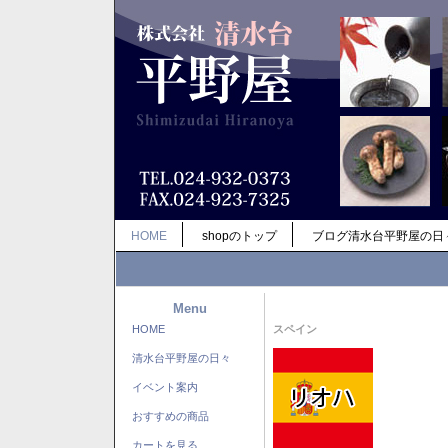
HOME
shopのトップ
ブログ清水台平野屋の日
Menu
HOME
スペイン
清水台平野屋の日々
イベント案内
おすすめの商品
カートを見る