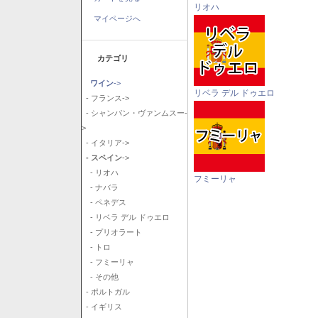
リオハ
マイページへ
カテゴリ
ワイン
->
リベラ デル ドゥエロ
- フランス->
- シャンパン・ヴァンムスー-
>
- イタリア->
- スペイン
->
- リオハ
フミーリャ
- ナバラ
- ペネデス
- リベラ デル ドゥエロ
- プリオラート
- トロ
- フミーリャ
- その他
- ポルトガル
- イギリス