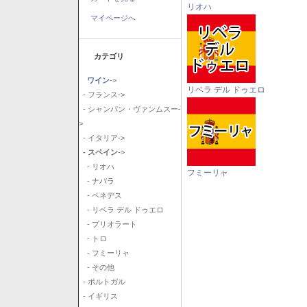
リオハ
マイページへ
カテゴリ
ワイン
->
リベラ デル ドゥエロ
- フランス->
- シャンパン・ヴァンムスー-
>
- イタリア->
- スペイン
->
- リオハ
フミーリャ
- ナバラ
- ペネデス
- リベラ デル ドゥエロ
- プリオラート
- トロ
- フミーリャ
- その他
- ポルトガル
- イギリス