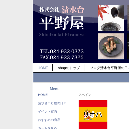
HOME
shopのトップ
ブログ清水台平野屋の日
Menu
HOME
スペイン
清水台平野屋の日々
イベント案内
おすすめの商品
カートを見る