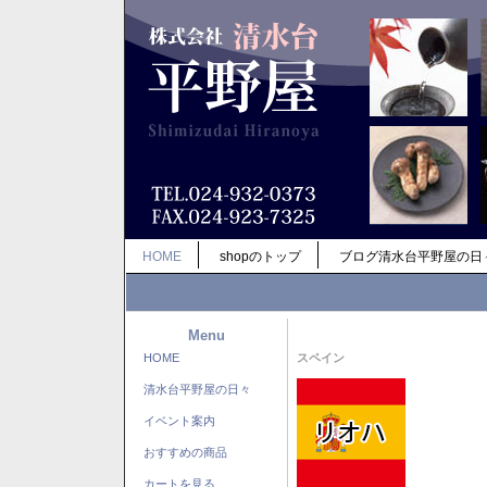
HOME
shopのトップ
ブログ清水台平野屋の日
Menu
HOME
スペイン
清水台平野屋の日々
イベント案内
おすすめの商品
カートを見る