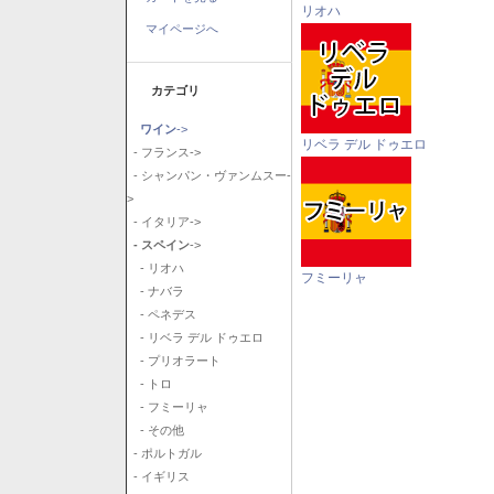
リオハ
マイページへ
カテゴリ
ワイン
->
リベラ デル ドゥエロ
- フランス->
- シャンパン・ヴァンムスー-
>
- イタリア->
- スペイン
->
- リオハ
フミーリャ
- ナバラ
- ペネデス
- リベラ デル ドゥエロ
- プリオラート
- トロ
- フミーリャ
- その他
- ポルトガル
- イギリス