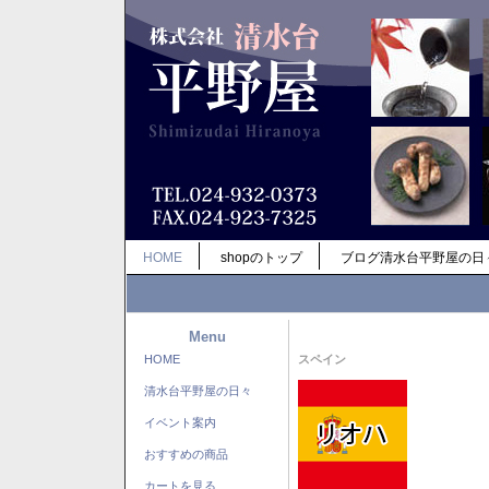
HOME
shopのトップ
ブログ清水台平野屋の日
Menu
HOME
スペイン
清水台平野屋の日々
イベント案内
おすすめの商品
カートを見る