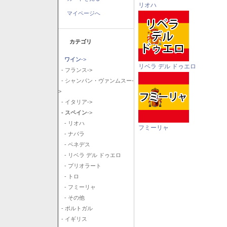
リオハ
マイページへ
カテゴリ
ワイン
->
リベラ デル ドゥエロ
- フランス->
- シャンパン・ヴァンムスー-
>
- イタリア->
- スペイン
->
- リオハ
フミーリャ
- ナバラ
- ペネデス
- リベラ デル ドゥエロ
- プリオラート
- トロ
- フミーリャ
- その他
- ポルトガル
- イギリス