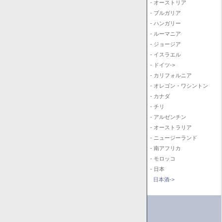
- オーストリア
- ブルガリア
- ハンガリー
- ルーマニア
- ジョージア
- イスラエル
- ドイツ->
- カリフォルニア
- オレゴン・ワシントン
- カナダ
- チリ
- アルゼンチン
- オーストラリア
- ニュージーランド
- 南アフリカ
- モロッコ
- 日本
日本酒->