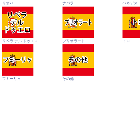
リオハ
ナバラ
ペネデス
リベラ デル ドゥエロ
プリオラート
トロ
フミーリャ
その他