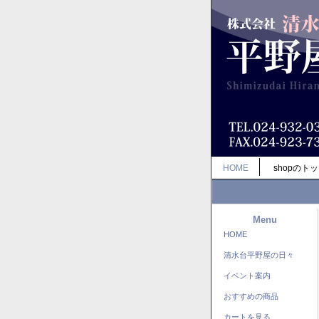
HOME
shopのト
Menu
HOME
清水台平野屋の日々
イベント案内
おすすめの商品
カートを見る