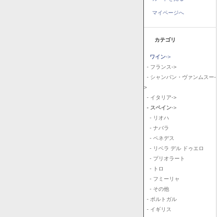
マイページへ
カテゴリ
ワイン
->
- フランス->
- シャンパン・ヴァンムスー-
>
- イタリア->
- スペイン
->
- リオハ
- ナバラ
- ペネデス
- リベラ デル ドゥエロ
- プリオラート
- トロ
- フミーリャ
- その他
- ポルトガル
- イギリス