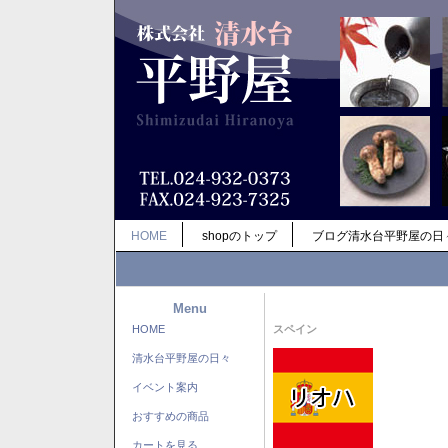
HOME
shopのトップ
ブログ清水台平野屋の日
Menu
HOME
スペイン
清水台平野屋の日々
イベント案内
おすすめの商品
カートを見る