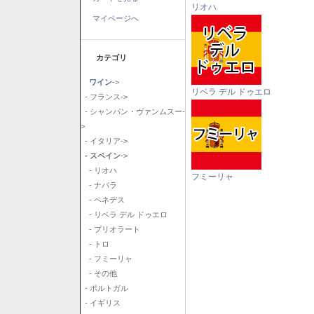
リオハ
マイページへ
カテゴリ
ワイン
->
リベラ デル ドゥエロ
- フランス->
- シャンパン・ヴァンムスー-
>
- イタリア->
- スペイン
->
- リオハ
フミーリャ
- ナバラ
- ペネデス
- リベラ デル ドゥエロ
- プリオラート
- トロ
- フミーリャ
- その他
- ポルトガル
- イギリス