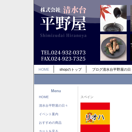
HOME
shopのトップ
ブログ清水台平野屋の日
Menu
HOME
スペイン
清水台平野屋の日々
イベント案内
おすすめの商品
カートを見る