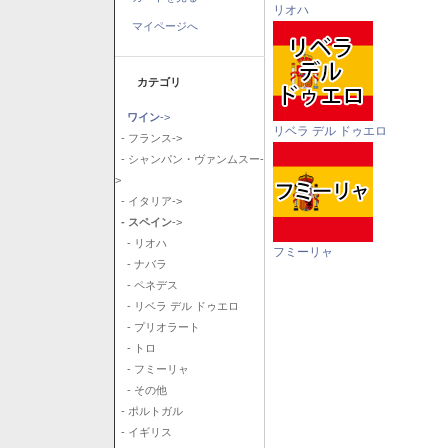
リオハ
マイページへ
カテゴリ
ワイン
->
リベラ デル ドゥエロ
- フランス->
- シャンパン・ヴァンムスー-
>
- イタリア->
- スペイン
->
- リオハ
フミーリャ
- ナバラ
- ペネデス
- リベラ デル ドゥエロ
- プリオラート
- トロ
- フミーリャ
- その他
- ポルトガル
- イギリス