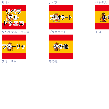
リオハ
ナバラ
ペネデス
リベラ デル ドゥエロ
プリオラート
トロ
フミーリャ
その他