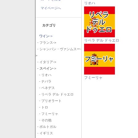
リオハ
マイページへ
カテゴリ
ワイン
->
リベラ デル ドゥエロ
- フランス->
- シャンパン・ヴァンムスー-
>
- イタリア->
- スペイン
->
- リオハ
フミーリャ
- ナバラ
- ペネデス
- リベラ デル ドゥエロ
- プリオラート
- トロ
- フミーリャ
- その他
- ポルトガル
- イギリス