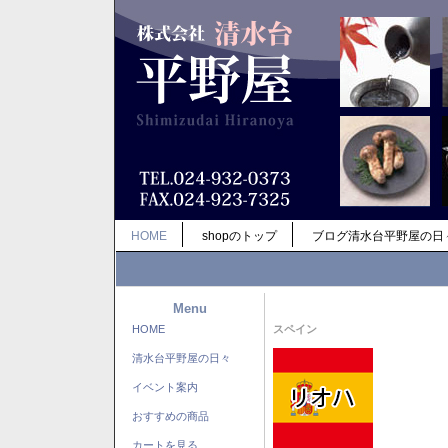
HOME
shopのトップ
ブログ清水台平野屋の日
Menu
HOME
スペイン
清水台平野屋の日々
イベント案内
おすすめの商品
カートを見る