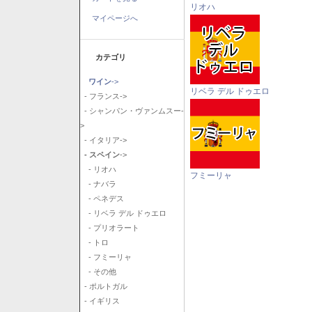
リオハ
マイページへ
カテゴリ
ワイン
->
リベラ デル ドゥエロ
- フランス->
- シャンパン・ヴァンムスー-
>
- イタリア->
- スペイン
->
- リオハ
フミーリャ
- ナバラ
- ペネデス
- リベラ デル ドゥエロ
- プリオラート
- トロ
- フミーリャ
- その他
- ポルトガル
- イギリス