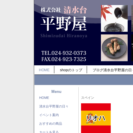
HOME
shopのトップ
ブログ清水台平野屋の日
Menu
HOME
スペイン
清水台平野屋の日々
イベント案内
おすすめの商品
カートを見る