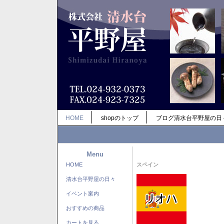
HOME
shopのトップ
ブログ清水台平野屋の日
Menu
HOME
スペイン
清水台平野屋の日々
イベント案内
おすすめの商品
カートを見る