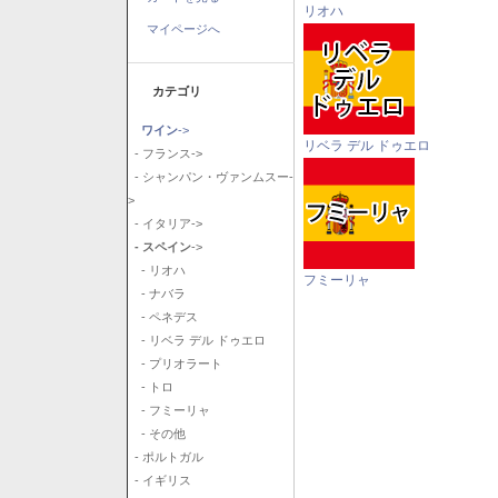
リオハ
マイページへ
カテゴリ
ワイン
->
リベラ デル ドゥエロ
- フランス->
- シャンパン・ヴァンムスー-
>
- イタリア->
- スペイン
->
- リオハ
フミーリャ
- ナバラ
- ペネデス
- リベラ デル ドゥエロ
- プリオラート
- トロ
- フミーリャ
- その他
- ポルトガル
- イギリス