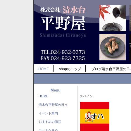
HOME
shopのトップ
ブログ清水台平野屋の日
Menu
HOME
スペイン
清水台平野屋の日々
イベント案内
おすすめの商品
カートを見る