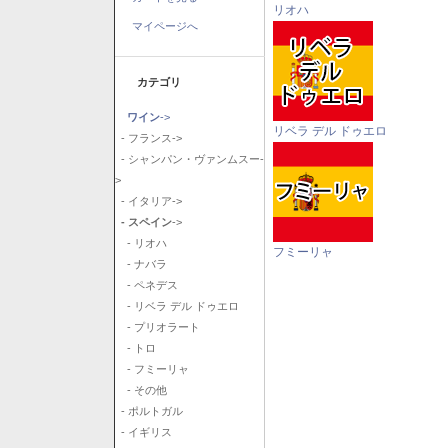
リオハ
マイページへ
カテゴリ
ワイン
->
リベラ デル ドゥエロ
- フランス->
- シャンパン・ヴァンムスー-
>
- イタリア->
- スペイン
->
- リオハ
フミーリャ
- ナバラ
- ペネデス
- リベラ デル ドゥエロ
- プリオラート
- トロ
- フミーリャ
- その他
- ポルトガル
- イギリス