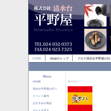
HOME
shopのトップ
ブログ清水台平野屋の日
Menu
HOME
スペイン
清水台平野屋の日々
イベント案内
おすすめの商品
カートを見る