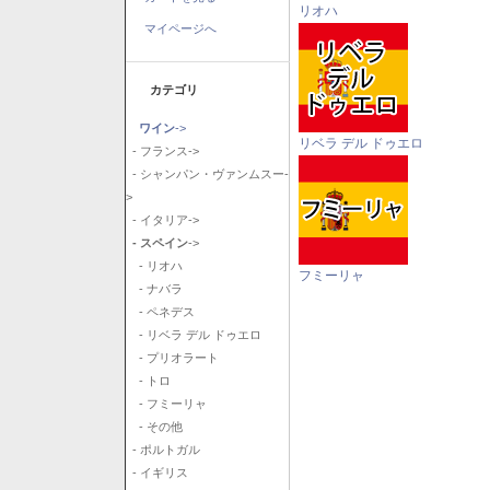
リオハ
マイページへ
カテゴリ
ワイン
->
リベラ デル ドゥエロ
- フランス->
- シャンパン・ヴァンムスー-
>
- イタリア->
- スペイン
->
- リオハ
フミーリャ
- ナバラ
- ペネデス
- リベラ デル ドゥエロ
- プリオラート
- トロ
- フミーリャ
- その他
- ポルトガル
- イギリス