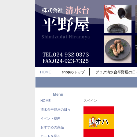
HOME
shopのトップ
ブログ清水台平野屋の日
Menu
HOME
スペイン
清水台平野屋の日々
イベント案内
おすすめの商品
カートを見る