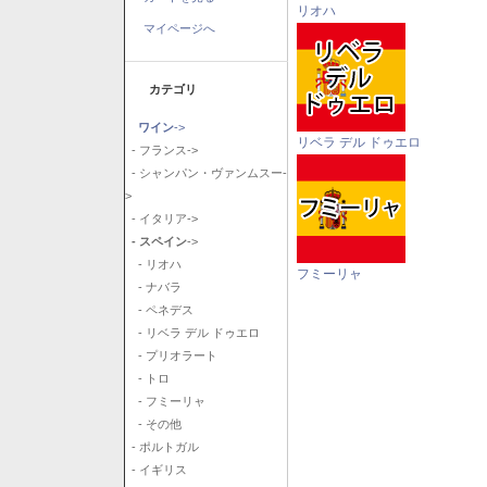
リオハ
マイページへ
カテゴリ
ワイン
->
リベラ デル ドゥエロ
- フランス->
- シャンパン・ヴァンムスー-
>
- イタリア->
- スペイン
->
- リオハ
フミーリャ
- ナバラ
- ペネデス
- リベラ デル ドゥエロ
- プリオラート
- トロ
- フミーリャ
- その他
- ポルトガル
- イギリス