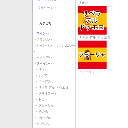
リオハ
マイページへ
カテゴリ
ワイン
->
リベラ デル ドゥエロ
- フランス->
- シャンパン・ヴァンムスー-
>
- イタリア->
- スペイン
->
- リオハ
フミーリャ
- ナバラ
- ペネデス
- リベラ デル ドゥエロ
- プリオラート
- トロ
- フミーリャ
- その他
- ポルトガル
- イギリス