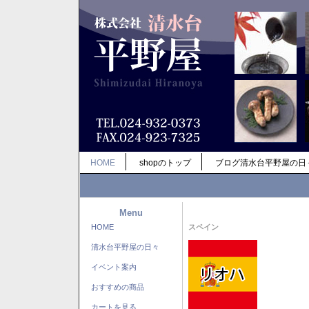
HOME
shopのトップ
ブログ清水台平野屋の日
Menu
HOME
スペイン
清水台平野屋の日々
イベント案内
おすすめの商品
カートを見る