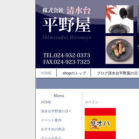
HOME
shopのトップ
ブログ清水台平野屋の日
Menu
HOME
スペイン
清水台平野屋の日々
イベント案内
おすすめの商品
カートを見る