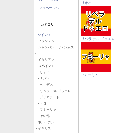
リオハ
マイページへ
カテゴリ
ワイン
->
リベラ デル ドゥエロ
- フランス->
- シャンパン・ヴァンムスー-
>
- イタリア->
- スペイン
->
- リオハ
フミーリャ
- ナバラ
- ペネデス
- リベラ デル ドゥエロ
- プリオラート
- トロ
- フミーリャ
- その他
- ポルトガル
- イギリス