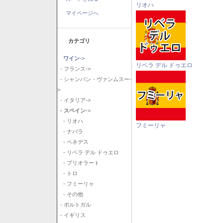
リオハ
マイページへ
カテゴリ
ワイン
->
リベラ デル ドゥエロ
- フランス->
- シャンパン・ヴァンムスー-
>
- イタリア->
- スペイン
->
- リオハ
フミーリャ
- ナバラ
- ペネデス
- リベラ デル ドゥエロ
- プリオラート
- トロ
- フミーリャ
- その他
- ポルトガル
- イギリス