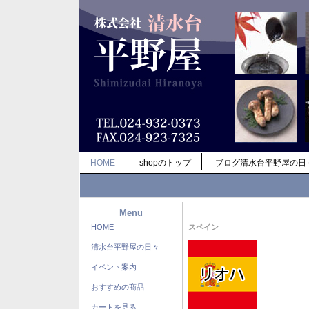
HOME
shopのトップ
ブログ清水台平野屋の日
Menu
HOME
スペイン
清水台平野屋の日々
イベント案内
おすすめの商品
カートを見る