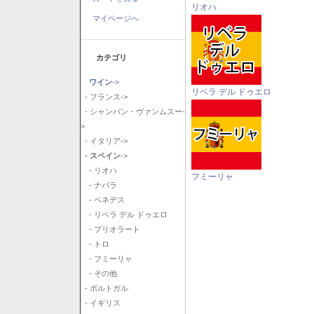
リオハ
マイページへ
カテゴリ
ワイン
->
リベラ デル ドゥエロ
- フランス->
- シャンパン・ヴァンムスー-
>
- イタリア->
- スペイン
->
- リオハ
フミーリャ
- ナバラ
- ペネデス
- リベラ デル ドゥエロ
- プリオラート
- トロ
- フミーリャ
- その他
- ポルトガル
- イギリス