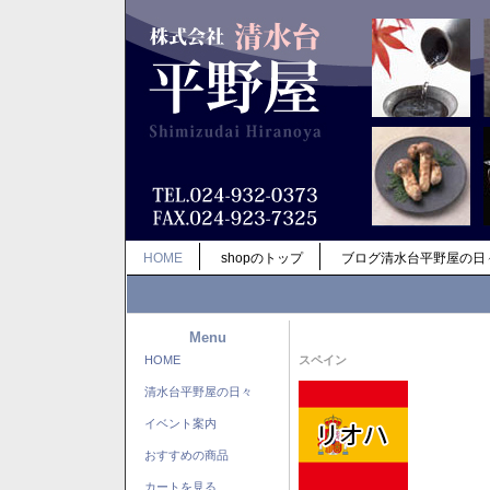
HOME
shopのトップ
ブログ清水台平野屋の日
Menu
HOME
スペイン
清水台平野屋の日々
イベント案内
おすすめの商品
カートを見る