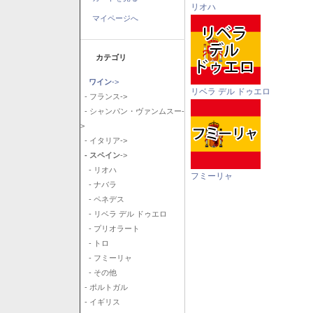
リオハ
マイページへ
カテゴリ
ワイン
->
リベラ デル ドゥエロ
- フランス->
- シャンパン・ヴァンムスー-
>
- イタリア->
- スペイン
->
- リオハ
フミーリャ
- ナバラ
- ペネデス
- リベラ デル ドゥエロ
- プリオラート
- トロ
- フミーリャ
- その他
- ポルトガル
- イギリス