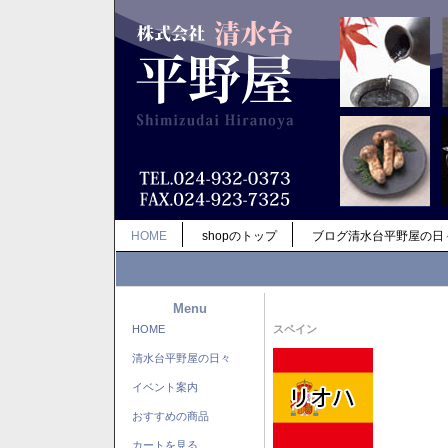
HOME
shopのトップ
ブログ清水台平野屋の日
Menu
HOME
スペイン
清水台平野屋の日々
イベント案内
おすすめの商品
カートを見る